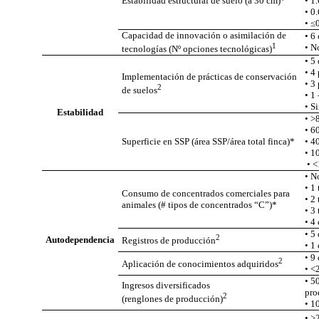
Estabilidad estructural de suelo (a 30 cm)*
• 1.
Capacidad de innovación o asimilación de
• 6
1
• N
tecnologías (Nº opciones tecnológicas)
• 5
• 4 
Implementación de prácticas de conservación
• 3 
2
de suelos
•
•
Estabilidad
• >
• 6
Superficie en SSP (área SSP/área total finca)*
• 4
• 1
• N
• 1
Consumo de concentrados comerciales para
• 2
animales (# tipos de concentrados “C”)*
•
•
• 5
2
Autodependencia
Registros
de producción
• 1
• 9
2
Aplicación
de
conocimientos
adquiridos
• <
• 5
Ingresos diversificados
2
(renglones de producción)
• 1
• >