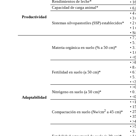
Rendimientos
de
leche
*
• 1
Capacidad
de
carga
animal*
• 6
• 4
Productividad
• 3
Sistemas
silvopastoriles (SSP)
establecidos
*
• 2
• 1
• S
• 7.
• 5
Materia orgánica en suelo (% a 50 cm)*
• 3
•
• >
• 8.
Fertilidad en suelo (a 50 cm)*
• 6.
•
• >
Nitrógeno en suelo (a 50 cm)*
•
Adaptabilidad
• <
• 1
2
• 2
Compactación en suelo (Nw/cm
a 45 cm)*
• 3
• >
• 3.